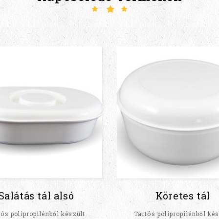
Salátás tál alsó
Köretes tál
tós polipropilénből készült
Tartós polipropilénből kés