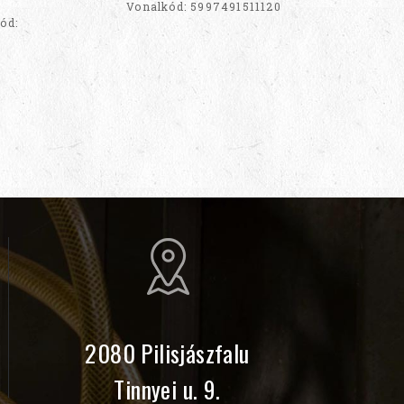
Vonalkód: 5997491511120
de
ód:
2080 Pilisjászfalu
Tinnyei u. 9.