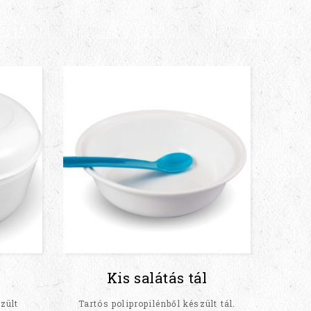
Kis salátás tál
D
zült
Tartós polipropilénből készült tál.
Tar