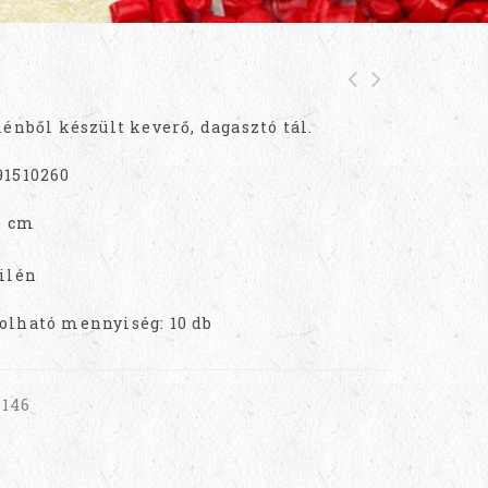
lénből készült keverő, dagasztó tál.
91510260
6 cm
ilén
olható mennyiség: 10 db
9146