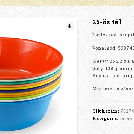
25-ös tál
Tartós polipropi
Vonalkód: 59974
Méret: Ø25,2 x 8,
Súly: 138 gramm
Anyaga: poliprop
Minimális vásár
Cikkszám:
7027
Kategória:
tálak