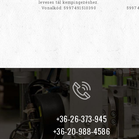
leveses tál kempingezéshez.
Vonalkód: 5997491510390
59974
+36-26-373-945
+36-20-988-4586