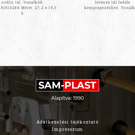
ovális tál. Vonalkód:
leveses tál fedele
91510284 Méret: 27,2 x 19,3
kempingezéshez. Vonalk
x
Adatkezelési tájékoztató
Impresszum