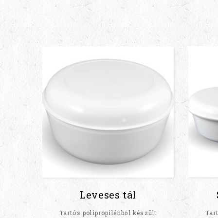
Leveses tál
Tartós polipropilénből készült
Tar